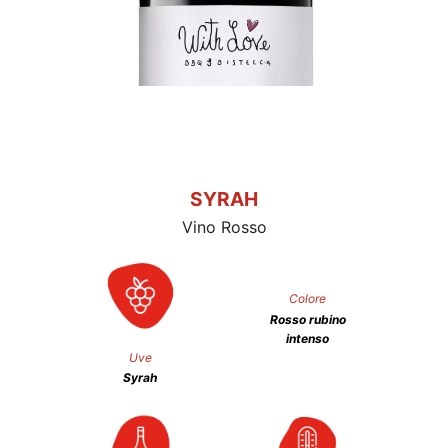
SYRAH
Vino Rosso
Colore
Rosso rubino
intenso
Uve
Syrah