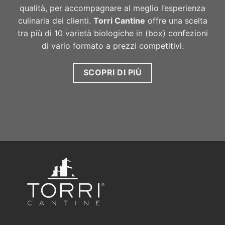
di vario formato a prezzi competitivi.
SCOPRI DI PIÙ
A metà strada tra il mare Adriatico e il Gran Sasso, sulla
sponda sinistra del fiume Vibrata, nei dintorni del piccolo
e fertile comune di Torano, lavora le sue uve Torri Cantine,