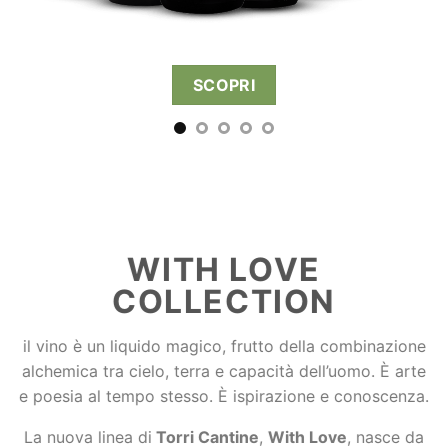
WITH LOVE
COLLECTION
il vino è un liquido magico, frutto della combinazione
alchemica tra cielo, terra e capacità dell’uomo. È arte
e poesia al tempo stesso. È ispirazione e conoscenza.
La nuova linea di
Torri Cantine
,
With Love
, nasce da
questa magica combinazione e incarna tutto ciò in cui
crede
Torri Cantine
: l’amore è amore, a prescindere
da tutto.