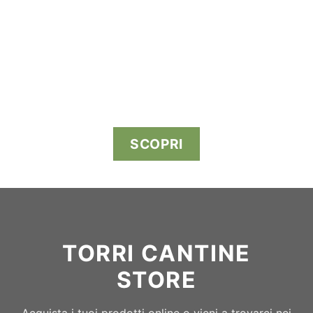
SCOPRI
TORRI CANTINE
STORE
Acquista i tuoi prodotti online o vieni a trovarci nei
nostri punti vendita. Da oggi anche a Pescara e
Avezzano con uno store interamente dedicato al
mondo del vino sfuso e imbottigliato.