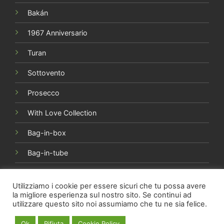
Bakán
1967 Anniversario
Turan
Sottovento
Prosecco
With Love Collection
Bag-in-box
Bag-in-tube
Utilizziamo i cookie per essere sicuri che tu possa avere
la migliore esperienza sul nostro sito. Se continui ad
utilizzare questo sito noi assumiamo che tu ne sia felice.
Copyright 2015-2026 ©
Società Agricola Torri Cantine s.r.l.
- Via Vibrata, 22 - 64010 Torano Nuovo (TE) | ITALY | P.Iva
Ok
Rifiuta
Cookie Policy